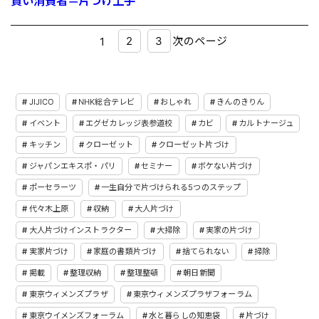
賢い消費者＝片づけ上手
2
3
次のページ
1
JIJICO
NHK総合テレビ
おしゃれ
きんのきりん
イベント
エグゼカレッジ表参道校
カビ
カルトナージュ
キッチン
クローゼット
クローゼット片づけ
ジャパンエキスポ・パリ
セミナー
ボケない片づけ
ポーセラーツ
一生自分で片づけられる5つのステップ
代々木上原
収納
大人片づけ
大人片づけインストラクター
大掃除
実家の片づけ
実家片づけ
家庭の書類片づけ
捨てられない
掃除
掲載
整理収納
整理整頓
朝日新聞
東京ウィメンズプラザ
東京ウィメンズプラザフォーラム
東京ウイメンズフォーラム
水と暮らしの知恵袋
片づけ