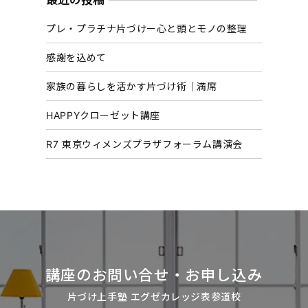
最近の投稿
イ
プレ・プラチナ片づけー心と頭とモノの整理
ブ
感謝を込めて
家族の暮らしを活かす片づけ術｜満席
HAPPYクローゼット講座
R7 東京ウィメンズプラザフォーラム講演会
講座のお問い合せ・お申し込み
片づけ上手塾 エグゼカレッジ表参道校