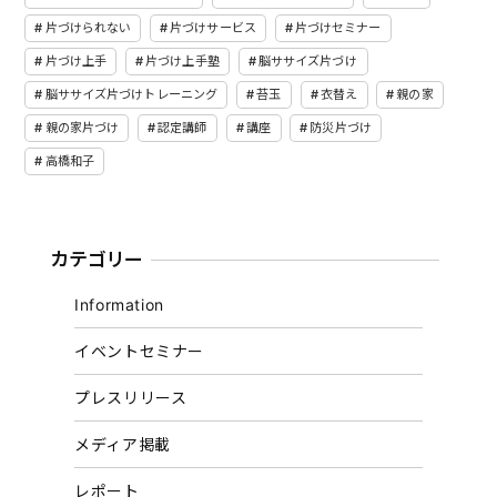
片づけられない
片づけサービス
片づけセミナー
片づけ上手
片づけ上手塾
脳ササイズ片づけ
脳ササイズ片づけトレーニング
苔玉
衣替え
親の家
親の家片づけ
認定講師
講座
防災片づけ
高橋和子
カテゴリー
Information
イベントセミナー
プレスリリース
メディア掲載
レポート