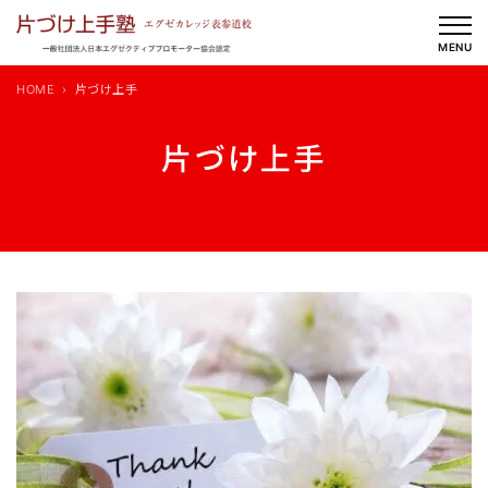
内
容
MENU
を
HOME
片づけ上手
ス
キ
片づけ上手
ッ
プ