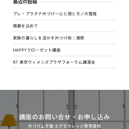
カ
最近の投稿
イ
プレ・プラチナ片づけー心と頭とモノの整理
ブ
感謝を込めて
家族の暮らしを活かす片づけ術｜満席
HAPPYクローゼット講座
R7 東京ウィメンズプラザフォーラム講演会
講座のお問い合せ・お申し込み
片づけ上手塾 エグゼカレッジ表参道校