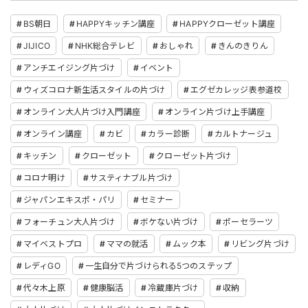
BS朝日
HAPPYキッチン講座
HAPPYクローゼット講座
JIJICO
NHK総合テレビ
おしゃれ
きんのきりん
アンチエイジング片づけ
イベント
ウィズコロナ新生活スタイルの片づけ
エグゼカレッジ表参道校
オンライン大人片づけ入門講座
オンライン片づけ上手講座
オンライン講座
カビ
カラー診断
カルトナージュ
キッチン
クローゼット
クローゼット片づけ
コロナ明け
サスティナブル片づけ
ジャパンエキスポ・パリ
セミナー
フォーチュン大人片づけ
ボケない片づけ
ポーセラーツ
マイベストプロ
ママの就活
ムック本
リビング片づけ
レディGO
一生自分で片づけられる5つのステップ
代々木上原
健康脳活
冷蔵庫片づけ
収納