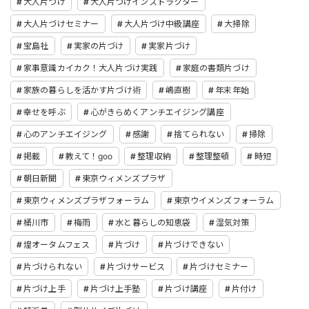
大人片づけ
大人片づけインストラクター
大人片づけセミナー
大人片づけ中級講座
大掃除
宝島社
実家の片づけ
実家片づけ
家事意識カイカク！大人片づけ実践
家庭の書類片づけ
家族の暮らしを活かす片づけ術
嶋直樹
年末年始
幸せを呼ぶ
心がきらめくアンチエイジング講座
心のアンチエイジング
感謝
捨てられない
掃除
掲載
教えて！goo
整理収納
整理整頓
時短
朝日新聞
東京ウィメンズプラザ
東京ウィメンズプラザフォーラム
東京ウイメンズフォーラム
桶川市
梅雨
水と暮らしの知恵袋
湿気対策
煌オータムフェス
片づけ
片づけできない
片づけられない
片づけサービス
片づけセミナー
片づけ上手
片づけ上手塾
片づけ講座
片付け