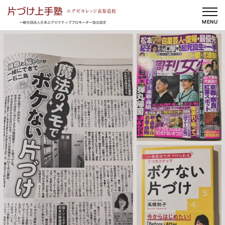
内
容
MENU
を
ス
キ
ッ
プ