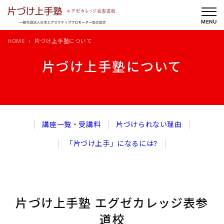
内
容
MENU
を
HOME
片づけ上手塾について
ス
キ
片づけ上手塾について
ッ
プ
講座一覧・受講料
片づけられない理由
「片づけ上手」になるには?
片づけ上手塾 エグゼカレッジ表参
道校