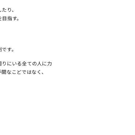
したり、
を目指す。
剣です。
周りにいる全ての人に力
手間なこどではなく、