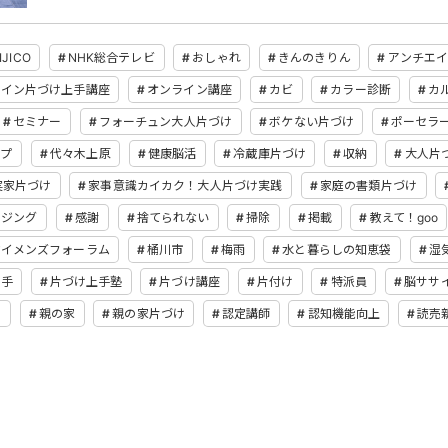
IJICO
NHK総合テレビ
おしゃれ
きんのきりん
アンチエ
ライン片づけ上手講座
オンライン講座
カビ
カラー診断
カ
セミナー
フォーチュン大人片づけ
ボケない片づけ
ポーセラ
ップ
代々木上原
健康脳活
冷蔵庫片づけ
収納
大人片
実家片づけ
家事意識カイカク！大人片づけ実践
家庭の書類片づけ
イジング
感謝
捨てられない
掃除
掲載
教えて！goo
ウイメンズフォーラム
桶川市
梅雨
水と暮らしの知恵袋
湿
上手
片づけ上手塾
片づけ講座
片付け
特派員
脳ササ
え
親の家
親の家片づけ
認定講師
認知機能向上
読売