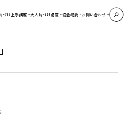
検
片づけ上手講座
大人片づけ講座
協会概要
お問い合わせ
索
」
ら