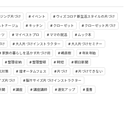
イジング片づけ
イベント
ウィズコロナ新生活スタイルの片づけ
ルトナージュ
キッチン
クローゼット
クローゼット片づけ
ーツ
マイベストプロ
ママの就活
ムック本
づけ
大人片づけインストラクター
大人片づけセミナー
家族の暮らしを活かす片づけ術
嶋直樹
年末年始
整理収納
整理整頓
時短
朝日新聞
気対策
煌オータムフェス
片づけ
片づけできない
イズ片づけ
脳ササイズ片づけインストラクター
新聞
講座
講座講師
運気アップ
重曹