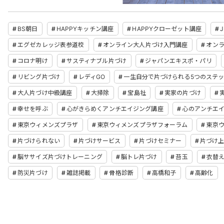
BS朝日
HAPPYキッチン講座
HAPPYクローゼット講座
J
エグゼカレッジ表参道校
オンライン大人片づけ入門講座
オン
コロナ明け
サスティナブル片づけ
ジャパンエキスポ・パリ
リビング片づけ
レディGO
一生自分で片づけられる5つのステ
大人片づけ中級講座
大掃除
宝島社
実家の片づけ
幸せを呼ぶ
心がきらめくアンチエイジング講座
心のアンチエ
東京ウィメンズプラザ
東京ウィメンズプラザフォーラム
東京
片づけられない
片づけサービス
片づけセミナー
片づけ
脳ササイズ片づけトレーニング
脳トレ片づけ
苔玉
衣替
防災片づけ
雑誌掲載
骨格診断
高橋和子
高齢化