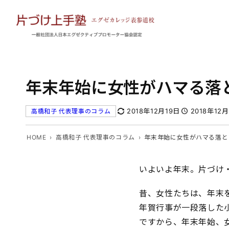
内
容
を
ス
キ
ッ
年末年始に女性がハマる落と
プ
2018年12月19日
2018年12
高橋和子 代表理事のコラム
HOME
高橋和子 代表理事のコラム
年末年始に女性がハマる落と
いよいよ年末。片づけ
昔、女性たちは、年末
年賀行事が一段落した小
ですから、年末年始、