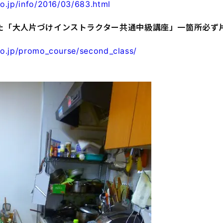
o.jp/info/2016/03/683.html
た「大人片づけインストラクター共通中級講座」一箇所必ず
o.jp/promo_course/second_class/