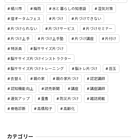
桶川市
梅雨
水と暮らしの知恵袋
湿気対策
煌オータムフェス
片づけ
片づけできない
片づけられない
片づけサービス
片づけセミナー
片づけ上手
片づけ上手塾
片づけ講座
片付け
特派員
脳ササイズ片づけ
脳ササイズ片づけインストラクター
脳ササイズ片づけトレーニング
脳トレ片づけ
苔玉
衣替え
親の家
親の家片づけ
認定講師
認知機能向上
読売新聞
講座
講座講師
運気アップ
重曹
防災片づけ
雑誌掲載
骨格診断
高橋和子
高齢化
カテゴリー