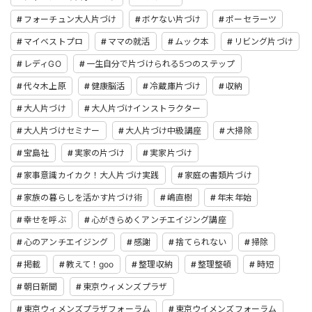
フォーチュン大人片づけ
ボケない片づけ
ポーセラーツ
マイベストプロ
ママの就活
ムック本
リビング片づけ
レディGO
一生自分で片づけられる5つのステップ
代々木上原
健康脳活
冷蔵庫片づけ
収納
大人片づけ
大人片づけインストラクター
大人片づけセミナー
大人片づけ中級講座
大掃除
宝島社
実家の片づけ
実家片づけ
家事意識カイカク！大人片づけ実践
家庭の書類片づけ
家族の暮らしを活かす片づけ術
嶋直樹
年末年始
幸せを呼ぶ
心がきらめくアンチエイジング講座
心のアンチエイジング
感謝
捨てられない
掃除
掲載
教えて！goo
整理収納
整理整頓
時短
朝日新聞
東京ウィメンズプラザ
東京ウィメンズプラザフォーラム
東京ウイメンズフォーラム