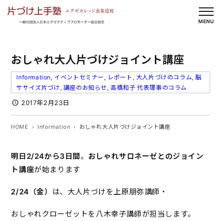
内
容
MENU
を
ス
おしゃれ大人片づけジョイント講座
キ
ッ
Information
, 
イベントセミナー
, 
レポート
, 
大人片づけのコラム
, 
脳
プ
ササイズ片づけ
, 
講座のお知らせ
, 
高橋和子 代表理事のコラム
2017年2月23日
HOME
Information
おしゃれ大人片づけジョイント講座
明日
2/24
から3
日間
。
おしゃれサロネーゼとのジョイン
ト講座
が始まります
2/24
（金）
は、大人片づけを上原朋弥講師・
おしゃれクローゼットを八木幸子講師が担当します。