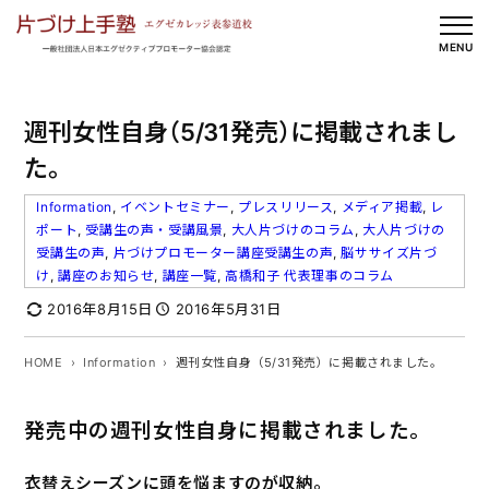
内
容
MENU
を
ス
週刊女性自身（5/31発売）に掲載されまし
キ
ッ
た。
プ
Information
, 
イベントセミナー
, 
プレスリリース
, 
メディア掲載
, 
レ
ポート
, 
受講生の声・受講風景
, 
大人片づけのコラム
, 
大人片づけの
受講生の声
, 
片づけプロモーター講座受講生の声
, 
脳ササイズ片づ
け
, 
講座のお知らせ
, 
講座一覧
, 
高橋和子 代表理事のコラム
2016年8月15日
2016年5月31日
HOME
Information
週刊女性自身（5/31発売）に掲載されました。
発売中の週刊女性自身に掲載されました。
衣替えシーズンに頭を悩ますのが収納。