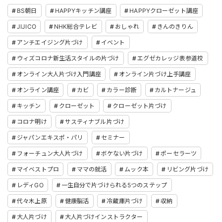
BS朝日
HAPPYキッチン講座
HAPPYクローゼット講座
JIJICO
NHK総合テレビ
おしゃれ
きんのきりん
アンチエイジング片づけ
イベント
ウィズコロナ新生活スタイルの片づけ
エグゼカレッジ表参道校
オンライン大人片づけ入門講座
オンライン片づけ上手講座
オンライン講座
カビ
カラー診断
カルトナージュ
キッチン
クローゼット
クローゼット片づけ
コロナ明け
サスティナブル片づけ
ジャパンエキスポ・パリ
セミナー
フォーチュン大人片づけ
ボケない片づけ
ポーセラーツ
マイベストプロ
ママの就活
ムック本
リビング片づけ
レディGO
一生自分で片づけられる5つのステップ
代々木上原
健康脳活
冷蔵庫片づけ
収納
大人片づけ
大人片づけインストラクター