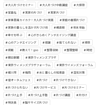
大人片づけセミナー
大人片づけ中級講座
大掃除
宝島社
実家の片づけ
実家片づけ
家事意識カイカク！大人片づけ実践
家庭の書類片づけ
家族の暮らしを活かす片づけ術
嶋直樹
年末年始
幸せを呼ぶ
心がきらめくアンチエイジング講座
心のアンチエイジング
感謝
捨てられない
掃除
掲載
教えて！goo
整理収納
整理整頓
時短
朝日新聞
東京ウィメンズプラザ
東京ウィメンズプラザフォーラム
東京ウイメンズフォーラム
桶川市
梅雨
水と暮らしの知恵袋
湿気対策
煌オータムフェス
片づけ
片づけできない
片づけられない
片づけサービス
片づけセミナー
片づけ上手
片づけ上手塾
片づけ講座
片付け
特派員
脳ササイズ片づけ