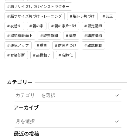
脳ササイズ片づけインストラクター
脳ササイズ片づけトレーニング
脳トレ片づけ
苔玉
衣替え
親の家
親の家片づけ
認定講師
認知機能向上
読売新聞
講座
講座講師
運気アップ
重曹
防災片づけ
雑誌掲載
骨格診断
高橋和子
高齢化
カテゴリー
カテゴリー
アーカイブ
ア
ー
カ
最近の投稿