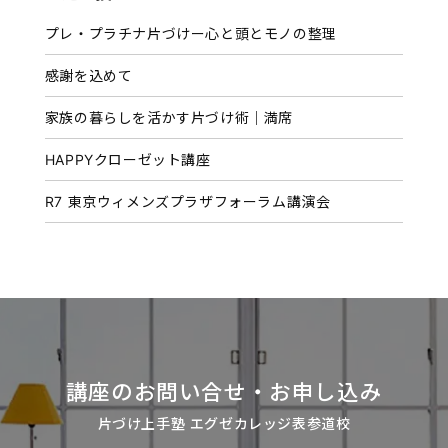
イ
プレ・プラチナ片づけー心と頭とモノの整理
ブ
感謝を込めて
家族の暮らしを活かす片づけ術｜満席
HAPPYクローゼット講座
R7 東京ウィメンズプラザフォーラム講演会
講座のお問い合せ・お申し込み
片づけ上手塾 エグゼカレッジ表参道校