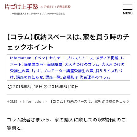
内
容
MENU
を
ス
【コラム】収納スペースは、家を買う時のチ
キ
ッ
ェックポイント
プ
Information
, 
イベントセミナー
, 
プレスリリース
, 
メディア掲載
, 
レ
ポート
, 
受講生の声・受講風景
, 
大人片づけのコラム
, 
大人片づけの
受講生の声
, 
片づけプロモーター講座受講生の声
, 
脳ササイズ片づ
け
, 
講座のお知らせ
, 
講座一覧
, 
高橋和子 代表理事のコラム
2016年8月15日
2016年5月10日
HOME
Information
【コラム】収納スペースは、家を買う時のチェックポイ
コラム読者さまから、家の購入に際しての収納計画のご
質問と、