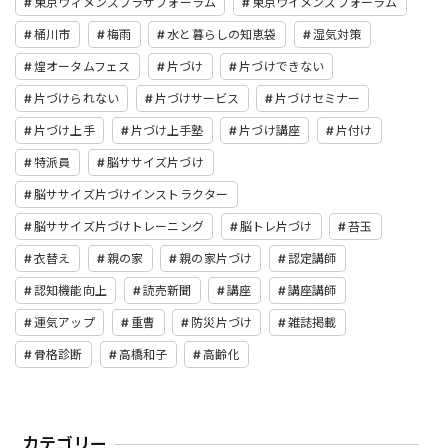
東京ウィメンズプラザフォーラム
東京ウイメンズフォーラム
桶川市
梅雨
水と暮らしの知恵袋
湿気対策
煌オータムフェス
片づけ
片づけできない
片づけられない
片づけサービス
片づけセミナー
片づけ上手
片づけ上手塾
片づけ講座
片付け
特派員
脳ササイズ片づけ
脳ササイズ片づけインストラクター
脳ササイズ片づけトレーニング
脳トレ片づけ
苔玉
衣替え
親の家
親の家片づけ
認定講師
認知機能向上
読売新聞
講座
講座講師
運気アップ
重曹
防災片づけ
雑誌掲載
骨格診断
高橋和子
高齢化
カテゴリー