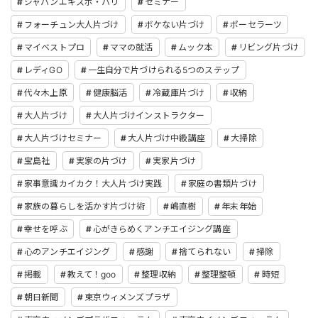
ジャパンエキスポ・パリ
セミナー
フォーチュン大人片づけ
ボケない片づけ
ポーセラーツ
マイベストプロ
ママの就活
ムック本
リビング片づけ
レディGO
一生自分で片づけられる5つのステップ
代々木上原
健康脳活
冷蔵庫片づけ
収納
大人片づけ
大人片づけインストラクター
大人片づけセミナー
大人片づけ中級講座
大掃除
宝島社
実家の片づけ
実家片づけ
家事意識カイカク！大人片づけ実践
家庭の書類片づけ
家族の暮らしを活かす片づけ術
嶋直樹
年末年始
幸せを呼ぶ
心がきらめくアンチエイジング講座
心のアンチエイジング
感謝
捨てられない
掃除
掲載
教えて！goo
整理収納
整理整頓
時短
朝日新聞
東京ウィメンズプラザ