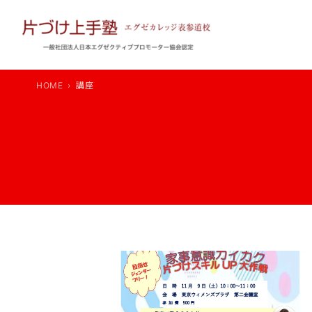
内
容
を
ス
キ
HOME
講座
ッ
プ