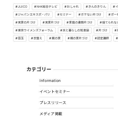
JIJICO
NHK総合テレビ
おしゃれ
きんのきりん
ジャパンエキスポ・パリ
セミナー
ボケない片づけ
ポー
実家の片づけ
実家片づけ
家庭の書類片づけ
捨てられな
東京ウイメンズフォーラム
水と暮らしの知恵袋
片づけ
苔玉
衣替え
親の家
親の家片づけ
認定講師
カテゴリー
Information
イベントセミナー
プレスリリース
メディア掲載