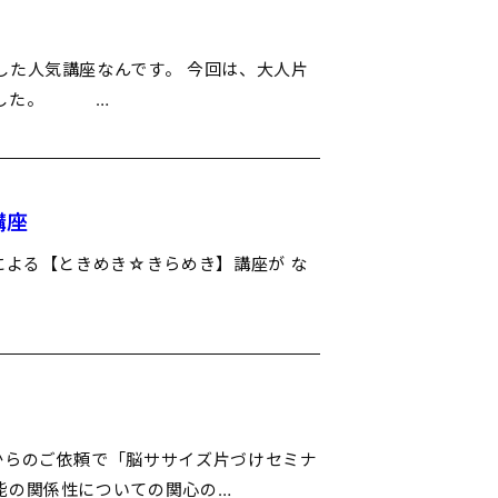
した人気講座なんです。 今回は、大人片
りました。 …
講座
による【ときめき☆きらめき】講座が な
からのご依頼で「脳ササイズ片づけセミナ
能の関係性についての関心の…