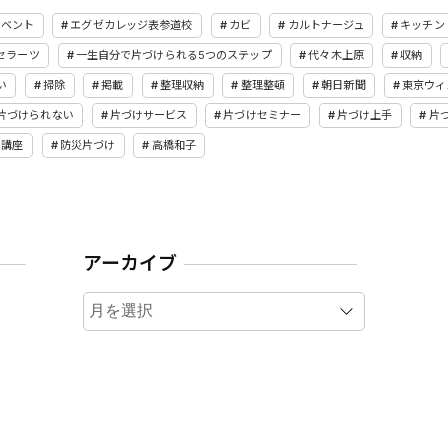
イベント
エグゼカレッジ表参道校
カビ
カルトナージュ
キッチン
セラーツ
一生自分で片づけられる5つのステップ
代々木上原
収納
い
掃除
掲載
整理収納
整理整頓
朝日新聞
東京ウィ
片づけられない
片づけサービス
片づけセミナー
片づけ上手
片
講座
防災片づけ
高橋和子
アーカイブ
ア
ー
カ
イ
ブ