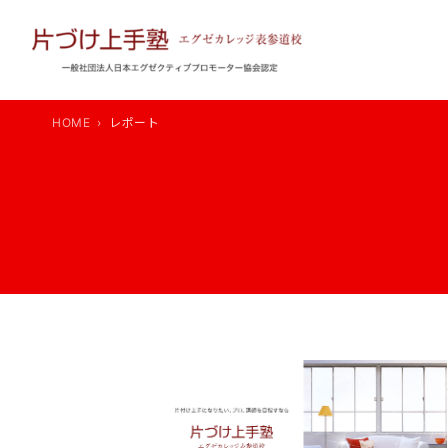
内
容
を
ス
キ
HOME
レポート
ッ
プ