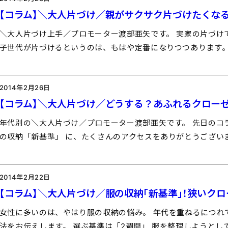
【コラム】＼大人片づけ／親がサクサク片づけたくなる
＼大人片づけ上手／プロモーター渡部亜矢です。 実家の片づけで
子世代が片づけるというのは、もはや定番になりつつあります。
2014年2月26日
【コラム】＼大人片づけ／どうする？あふれるクロー
年代別の＼大人片づけ／プロモーター渡部亜矢です。 先日のコ
の収納「新基準」 に、たくさんのアクセスをありがとうござい
2014年2月22日
【コラム】＼大人片づけ／服の収納「新基準」！狭いク
女性に多いのは、やはり服の収納の悩み。 年代を重ねるにつれ
法をお伝えします。 選ぶ基準は「2週間」 服を整理しようとし