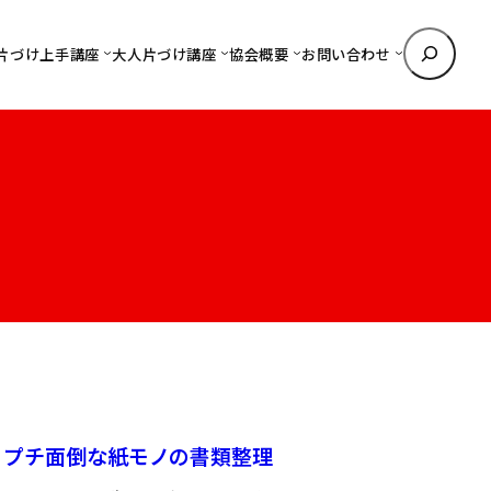
検
片づけ上手講座
大人片づけ講座
協会概要
お問い合わせ
索
？プチ面倒な紙モノの書類整理