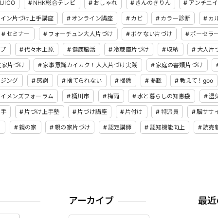
IJICO
NHK総合テレビ
おしゃれ
きんのきりん
アンチエ
ライン片づけ上手講座
オンライン講座
カビ
カラー診断
カ
セミナー
フォーチュン大人片づけ
ボケない片づけ
ポーセラ
ップ
代々木上原
健康脳活
冷蔵庫片づけ
収納
大人片
実家片づけ
家事意識カイカク！大人片づけ実践
家庭の書類片づけ
イジング
感謝
捨てられない
掃除
掲載
教えて！goo
ウイメンズフォーラム
桶川市
梅雨
水と暮らしの知恵袋
湿
上手
片づけ上手塾
片づけ講座
片付け
特派員
脳ササ
え
親の家
親の家片づけ
認定講師
認知機能向上
読売
アーカイブ
最近
ア