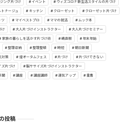
イジング片づけ
イベント
ウィズコロナ新生活スタイルの片づけ
ルトナージュ
キッチン
クローゼット
クローゼット片づけ
ーツ
マイベストプロ
ママの就活
ムック本
づけ
大人片づけインストラクター
大人片づけセミナー
家族の暮らしを活かす片づけ術
嶋直樹
年末年始
整理収納
整理整頓
時短
朝日新聞
気対策
煌オータムフェス
片づけ
片づけできない
イズ片づけ
脳ササイズ片づけインストラクター
新聞
講座
講座講師
運気アップ
重曹
の投稿