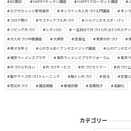
BS朝日
HAPPYキッチン講座
HAPPYクローゼット講座
J
エグゼカレッジ表参道校
オンライン大人片づけ入門講座
オン
コロナ明け
サスティナブル片づけ
ジャパンエキスポ・パリ
リビング片づけ
レディGO
一生自分で片づけられる5つのステ
大人片づけ中級講座
大掃除
宝島社
実家の片づけ
幸せを呼ぶ
心がきらめくアンチエイジング講座
心のアンチエ
東京ウィメンズプラザ
東京ウィメンズプラザフォーラム
東京
片づけられない
片づけサービス
片づけセミナー
片づけ
脳ササイズ片づけトレーニング
脳トレ片づけ
苔玉
衣替
防災片づけ
雑誌掲載
骨格診断
高橋和子
高齢化
カテゴリー
カテゴリー