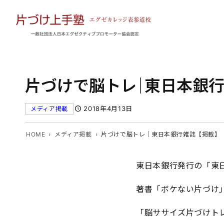
内
容
を
ス
キ
ッ
片づけで脳トレ｜東日本銀行
プ
2018年4月13日
メディア掲載
HOME
メディア掲載
片づけで脳トレ｜東日本銀行雑誌【掲載】
東日本銀行発行の「東
著書「ボケない片づけ
「脳ササイズ片づけト