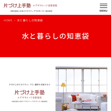
内
容
MENU
を
HOME
水と暮らしの知恵袋
ス
キ
水と暮らしの知恵袋
ッ
プ