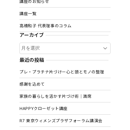
講座のお知らせ
講座一覧
高橋和子 代表理事のコラム
アーカイブ
ア
ー
カ
最近の投稿
イ
プレ・プラチナ片づけー心と頭とモノの整理
ブ
感謝を込めて
家族の暮らしを活かす片づけ術｜満席
HAPPYクローゼット講座
R7 東京ウィメンズプラザフォーラム講演会