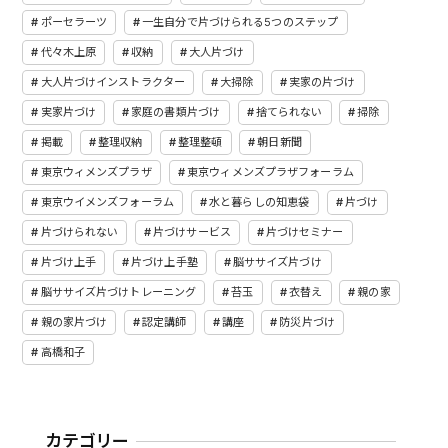
ポーセラーツ
一生自分で片づけられる5つのステップ
代々木上原
収納
大人片づけ
大人片づけインストラクター
大掃除
実家の片づけ
実家片づけ
家庭の書類片づけ
捨てられない
掃除
掲載
整理収納
整理整頓
朝日新聞
東京ウィメンズプラザ
東京ウィメンズプラザフォーラム
東京ウイメンズフォーラム
水と暮らしの知恵袋
片づけ
片づけられない
片づけサービス
片づけセミナー
片づけ上手
片づけ上手塾
脳ササイズ片づけ
脳ササイズ片づけトレーニング
苔玉
衣替え
親の家
親の家片づけ
認定講師
講座
防災片づけ
高橋和子
カテゴリー