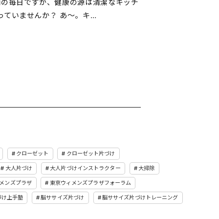
雨の毎日ですが、健康の源は清潔なキッチ
っていませんか？ あ～。キ…
クローゼット
クローゼット片づけ
大人片づけ
大人片づけインストラクター
大掃除
メンズプラザ
東京ウィメンズプラザフォーラム
づけ上手塾
脳ササイズ片づけ
脳ササイズ片づけトレーニング