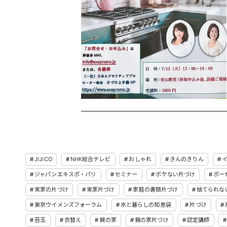
JIJICO
NHK総合テレビ
おしゃれ
きんのきりん
ジャパンエキスポ・パリ
セミナー
ボケない片づけ
ポー
実家の片づけ
実家片づけ
家庭の書類片づけ
捨てられな
東京ウイメンズフォーラム
水と暮らしの知恵袋
片づけ
苔玉
衣替え
親の家
親の家片づけ
認定講師