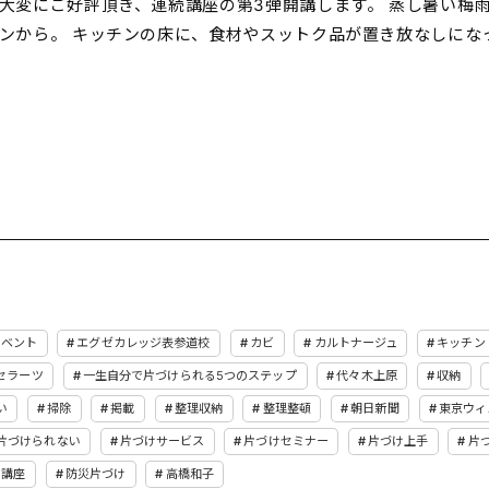
大変にご好評頂き、連続講座の第3弾開講します。 蒸し暑い梅
ンから。 キッチンの床に、食材やスットク品が置き放なしにな
イベント
エグゼカレッジ表参道校
カビ
カルトナージュ
キッチン
セラーツ
一生自分で片づけられる5つのステップ
代々木上原
収納
い
掃除
掲載
整理収納
整理整頓
朝日新聞
東京ウィ
片づけられない
片づけサービス
片づけセミナー
片づけ上手
片
講座
防災片づけ
高橋和子