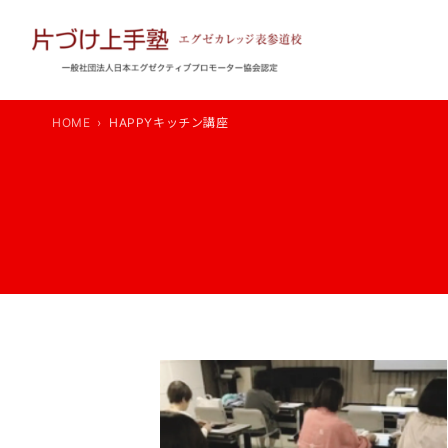
内
容
を
ス
キ
HOME
HAPPYキッチン講座
ッ
プ