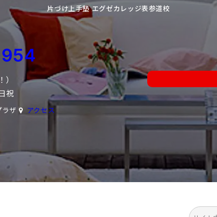
片づけ上手塾 エグゼカレッジ表参道校
0954
中！）
日祝
プラザ
アクセス
検