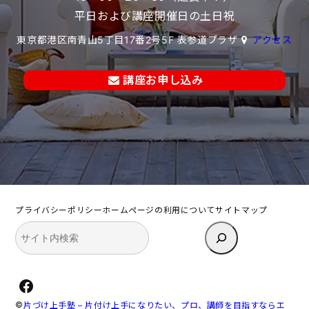
平日および講座開催日の土日祝
東京都港区南青山5丁目17番2号5F 表参道プラザ
アクセス
講座お申し込み
プライバシーポリシー
ホームページの利用について
サイトマップ
検
索
Facebook
©
片づけ上手塾 – 片付け上手になりたい、プロ、講師を目指すならエ