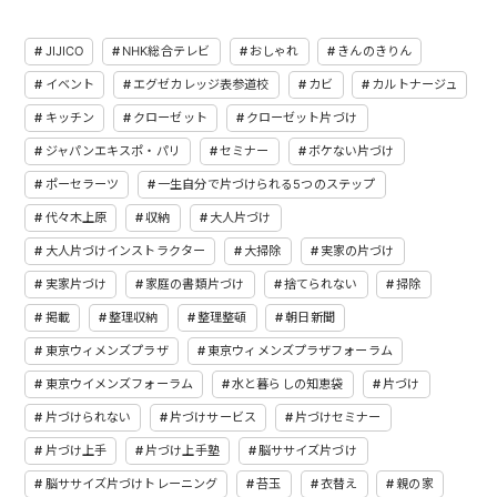
JIJICO
NHK総合テレビ
おしゃれ
きんのきりん
イベント
エグゼカレッジ表参道校
カビ
カルトナージュ
キッチン
クローゼット
クローゼット片づけ
ジャパンエキスポ・パリ
セミナー
ボケない片づけ
ポーセラーツ
一生自分で片づけられる5つのステップ
代々木上原
収納
大人片づけ
大人片づけインストラクター
大掃除
実家の片づけ
実家片づけ
家庭の書類片づけ
捨てられない
掃除
掲載
整理収納
整理整頓
朝日新聞
東京ウィメンズプラザ
東京ウィメンズプラザフォーラム
東京ウイメンズフォーラム
水と暮らしの知恵袋
片づけ
片づけられない
片づけサービス
片づけセミナー
片づけ上手
片づけ上手塾
脳ササイズ片づけ
脳ササイズ片づけトレーニング
苔玉
衣替え
親の家