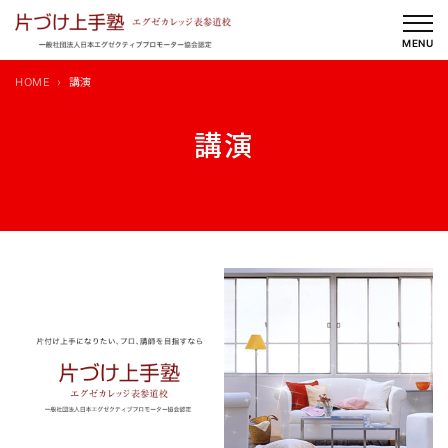
内
容
MENU
を
HOME
講演
ス
キ
講演
ッ
プ