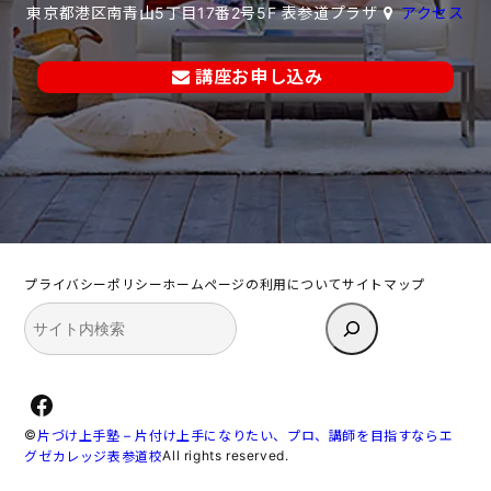
東京都港区南青山5丁目17番2号5F 表参道プラザ
アクセス
講座お申し込み
プライバシーポリシー
ホームページの利用について
サイトマップ
検
索
Facebook
©
片づけ上手塾 – 片付け上手になりたい、プロ、講師を目指すならエ
All rights reserved.
グゼカレッジ表参道校