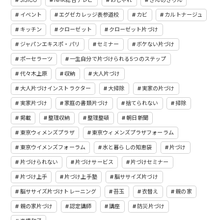
JIJICO
NHK総合テレビ
おしゃれ
きんのきりん
イベント
エグゼカレッジ表参道校
カビ
カルトナージュ
キッチン
クローゼット
クローゼット片づけ
ジャパンエキスポ・パリ
セミナー
ボケない片づけ
ポーセラーツ
一生自分で片づけられる5つのステップ
代々木上原
収納
大人片づけ
大人片づけインストラクター
大掃除
実家の片づけ
実家片づけ
家庭の書類片づけ
捨てられない
掃除
掲載
整理収納
整理整頓
朝日新聞
東京ウィメンズプラザ
東京ウィメンズプラザフォーラム
東京ウイメンズフォーラム
水と暮らしの知恵袋
片づけ
片づけられない
片づけサービス
片づけセミナー
片づけ上手
片づけ上手塾
脳ササイズ片づけ
脳ササイズ片づけトレーニング
苔玉
衣替え
親の家
親の家片づけ
認定講師
講座
防災片づけ