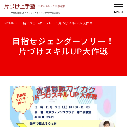
内
容
MENU
を
HOME
目指せジェンダーフリー！片づけスキルUP大作戦
ス
キ
目指せジェンダーフリー！
ッ
片づけスキルUP大作戦
プ