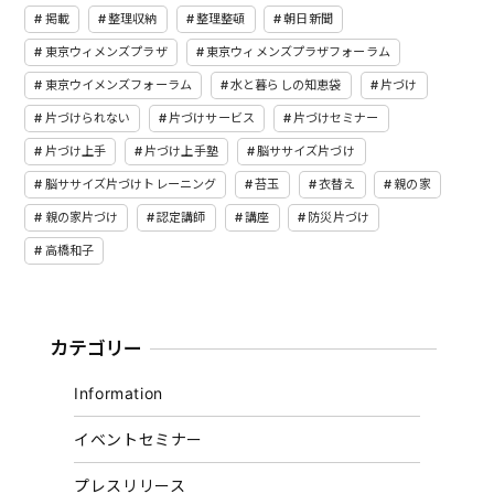
掲載
整理収納
整理整頓
朝日新聞
東京ウィメンズプラザ
東京ウィメンズプラザフォーラム
東京ウイメンズフォーラム
水と暮らしの知恵袋
片づけ
片づけられない
片づけサービス
片づけセミナー
片づけ上手
片づけ上手塾
脳ササイズ片づけ
脳ササイズ片づけトレーニング
苔玉
衣替え
親の家
親の家片づけ
認定講師
講座
防災片づけ
高橋和子
カテゴリー
Information
イベントセミナー
プレスリリース