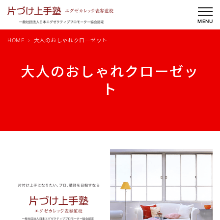
内
容
MENU
を
HOME
大人のおしゃれクローゼット
ス
キ
大人のおしゃれクローゼッ
ッ
ト
プ