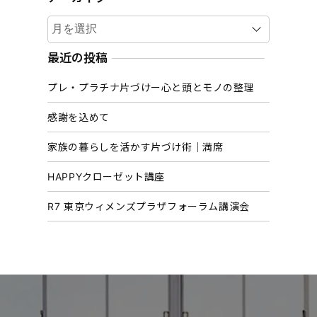
ア
ー
カ
最近の投稿
イ
プレ・プラチナ片づけー心と頭とモノの整理
ブ
感謝を込めて
家族の暮らしを活かす片づけ術｜満席
HAPPYクローゼット講座
R7 東京ウィメンズプラザフォーラム講演会