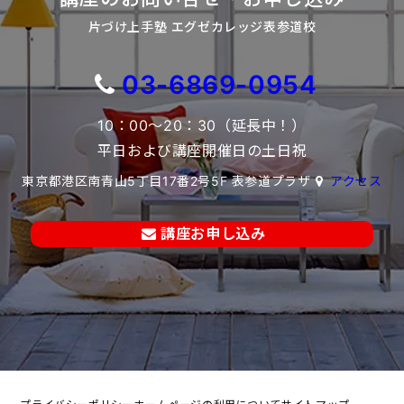
片づけ上手塾 エグゼカレッジ表参道校
03-6869-0954
10：00～20：30（延長中！）
平日および講座開催日の土日祝
東京都港区南青山5丁目17番2号5F 表参道プラザ
アクセス
講座お申し込み