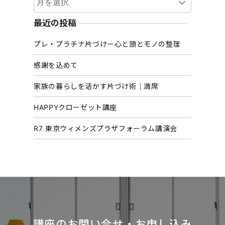
ー
カ
最近の投稿
イ
プレ・プラチナ片づけー心と頭とモノの整理
ブ
感謝を込めて
家族の暮らしを活かす片づけ術｜満席
HAPPYクローゼット講座
R7 東京ウィメンズプラザフォーラム講演会
講座のお問い合せ・お申し込み