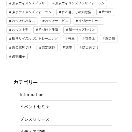
東京ウィメンズプラザ
東京ウィメンズプラザフォーラム
東京ウイメンズフォーラム
水と暮らしの知恵袋
片づけ
片づけられない
片づけサービス
片づけセミナー
片づけ上手
片づけ上手塾
脳ササイズ片づけ
脳ササイズ片づけトレーニング
苔玉
衣替え
親の家
親の家片づけ
認定講師
講座
防災片づけ
高橋和子
カテゴリー
Information
イベントセミナー
プレスリリース
メディア掲載