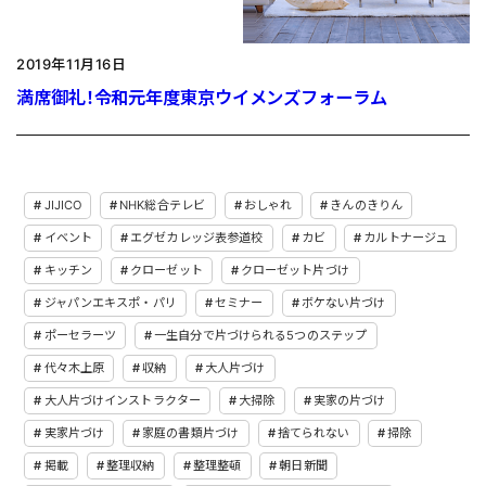
2019年11月16日
満席御礼！令和元年度東京ウイメンズフォーラム
JIJICO
NHK総合テレビ
おしゃれ
きんのきりん
イベント
エグゼカレッジ表参道校
カビ
カルトナージュ
キッチン
クローゼット
クローゼット片づけ
ジャパンエキスポ・パリ
セミナー
ボケない片づけ
ポーセラーツ
一生自分で片づけられる5つのステップ
代々木上原
収納
大人片づけ
大人片づけインストラクター
大掃除
実家の片づけ
実家片づけ
家庭の書類片づけ
捨てられない
掃除
掲載
整理収納
整理整頓
朝日新聞