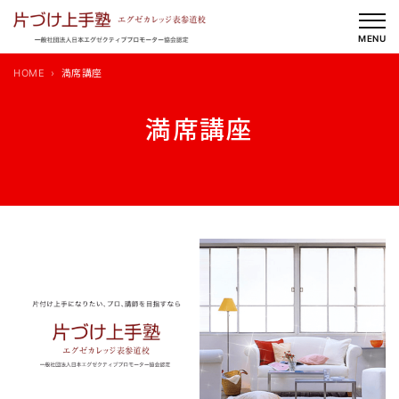
内
容
MENU
を
HOME
満席講座
ス
キ
満席講座
ッ
プ