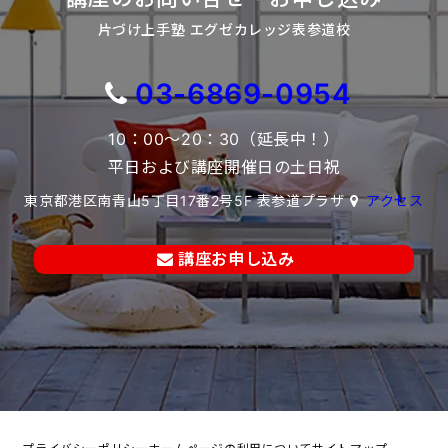
片づけ上手塾 エグゼカレッジ表参道校
03-6869-0954
10：00～20：30（延長中！）
平日および講座開催日の土日祝
東京都港区南青山5丁目17番2号5F 表参道プラザ
アクセス
講座お申し込み