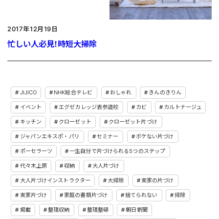
2017年12月19日
忙しい人必見！時短大掃除
JIJICO
NHK総合テレビ
おしゃれ
きんのきりん
イベント
エグゼカレッジ表参道校
カビ
カルトナージュ
キッチン
クローゼット
クローゼット片づけ
ジャパンエキスポ・パリ
セミナー
ボケない片づけ
ポーセラーツ
一生自分で片づけられる5つのステップ
代々木上原
収納
大人片づけ
大人片づけインストラクター
大掃除
実家の片づけ
実家片づけ
家庭の書類片づけ
捨てられない
掃除
掲載
整理収納
整理整頓
朝日新聞