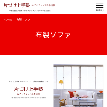
内
容
MENU
を
HOME
布製ソファ
ス
キ
布製ソファ
ッ
プ