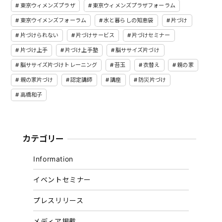
東京ウィメンズプラザ
東京ウィメンズプラザフォーラム
東京ウイメンズフォーラム
水と暮らしの知恵袋
片づけ
片づけられない
片づけサービス
片づけセミナー
片づけ上手
片づけ上手塾
脳ササイズ片づけ
脳ササイズ片づけトレーニング
苔玉
衣替え
親の家
親の家片づけ
認定講師
講座
防災片づけ
高橋和子
カテゴリー
Information
イベントセミナー
プレスリリース
メディア掲載