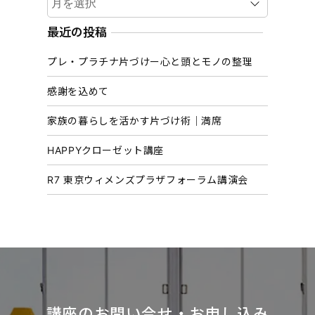
ー
カ
最近の投稿
イ
プレ・プラチナ片づけー心と頭とモノの整理
ブ
感謝を込めて
家族の暮らしを活かす片づけ術｜満席
HAPPYクローゼット講座
R7 東京ウィメンズプラザフォーラム講演会
講座のお問い合せ・お申し込み