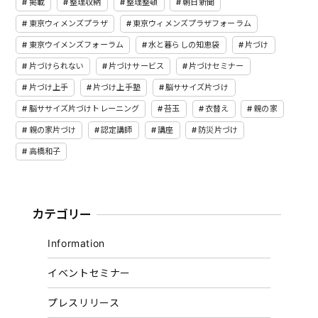
掲載
整理収納
整理整頓
朝日新聞
東京ウィメンズプラザ
東京ウィメンズプラザフォーラム
東京ウイメンズフォーラム
水と暮らしの知恵袋
片づけ
片づけられない
片づけサービス
片づけセミナー
片づけ上手
片づけ上手塾
脳ササイズ片づけ
脳ササイズ片づけトレーニング
苔玉
衣替え
親の家
親の家片づけ
認定講師
講座
防災片づけ
高橋和子
カテゴリー
Information
イベントセミナー
プレスリリース