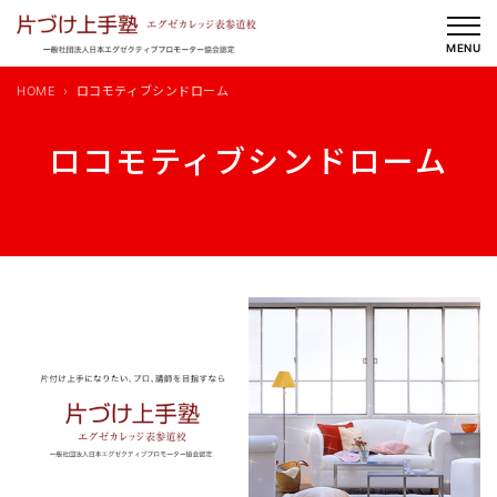
内
容
MENU
を
HOME
ロコモティブシンドローム
ス
キ
ロコモティブシンドローム
ッ
プ