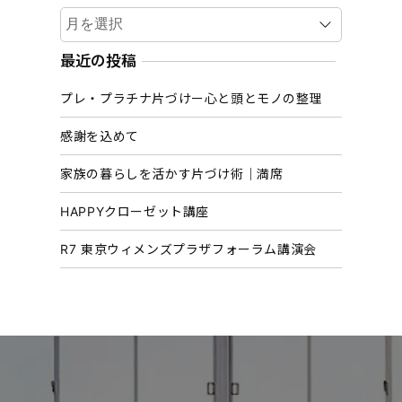
ア
ー
カ
最近の投稿
イ
プレ・プラチナ片づけー心と頭とモノの整理
ブ
感謝を込めて
家族の暮らしを活かす片づけ術｜満席
HAPPYクローゼット講座
R7 東京ウィメンズプラザフォーラム講演会