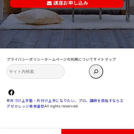
講座お申し込み
プライバシーポリシー
ホームページの利用について
サイトマップ
検
索
Facebook
©
片づけ上手塾 – 片付け上手になりたい、プロ、講師を目指すならエ
All rights reserved.
グゼカレッジ表参道校