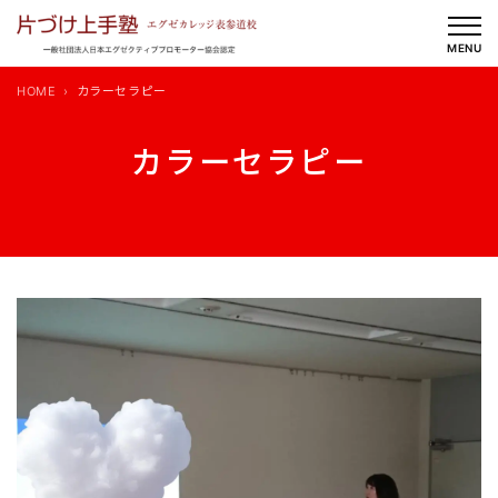
内
容
MENU
を
HOME
カラーセラピー
ス
キ
カラーセラピー
ッ
プ