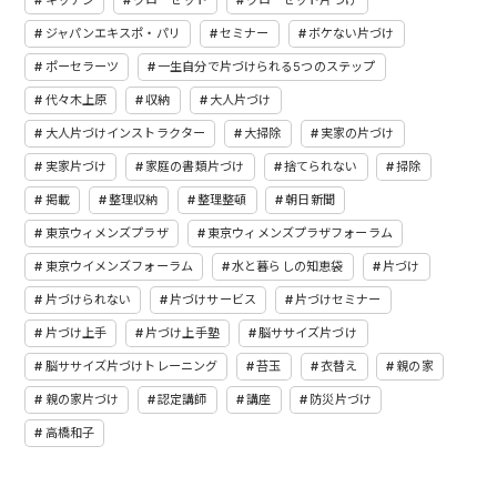
ジャパンエキスポ・パリ
セミナー
ボケない片づけ
ポーセラーツ
一生自分で片づけられる5つのステップ
代々木上原
収納
大人片づけ
大人片づけインストラクター
大掃除
実家の片づけ
実家片づけ
家庭の書類片づけ
捨てられない
掃除
掲載
整理収納
整理整頓
朝日新聞
東京ウィメンズプラザ
東京ウィメンズプラザフォーラム
東京ウイメンズフォーラム
水と暮らしの知恵袋
片づけ
片づけられない
片づけサービス
片づけセミナー
片づけ上手
片づけ上手塾
脳ササイズ片づけ
脳ササイズ片づけトレーニング
苔玉
衣替え
親の家
親の家片づけ
認定講師
講座
防災片づけ
高橋和子