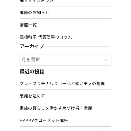
脳ササイズ片づけ
講座のお知らせ
講座一覧
高橋和子 代表理事のコラム
アーカイブ
ア
ー
カ
最近の投稿
イ
プレ・プラチナ片づけー心と頭とモノの整理
ブ
感謝を込めて
家族の暮らしを活かす片づけ術｜満席
HAPPYクローゼット講座