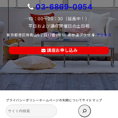
03-6869-0954
10：00～20：30（延長中！）
平日および講座開催日の土日祝
東京都港区南青山5丁目17番2号5F 表参道プラザ
アクセス
講座お申し込み
プライバシーポリシー
ホームページの利用について
サイトマップ
検
索