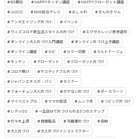
BS朝日
HAPPYキッチン講座
HAPPYクローゼット講座
JIJICO
NHK総合テレビ
おしゃれ
きんのきりん
アンチエイジング片づけ
イベント
ウィズコロナ新生活スタイルの片づけ
エグゼカレッジ表参道校
オンライン大人片づけ入門講座
オンライン片づけ上手講座
オンライン講座
カビ
カラー診断
カルトナージュ
キッチン
クローゼット
クローゼット片づけ
コロナ明け
サスティナブル片づけ
ジャパンエキスポ・パリ
セミナー
フォーチュン大人片づけ
ボケない片づけ
ポーセラーツ
マイベストプロ
ママの就活
ムック本
リビング片づけ
レディGO
一生自分で片づけられる5つのステップ
代々木上原
健康脳活
冷蔵庫片づけ
収納
大人片づけ
大人片づけインストラクター