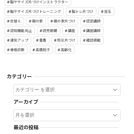
脳ササイズ片づけインストラクター
脳ササイズ片づけトレーニング
脳トレ片づけ
苔玉
衣替え
親の家
親の家片づけ
認定講師
認知機能向上
読売新聞
講座
講座講師
運気アップ
重曹
防災片づけ
雑誌掲載
骨格診断
高橋和子
高齢化
カテゴリー
カテゴリー
アーカイブ
ア
ー
カ
最近の投稿
イ