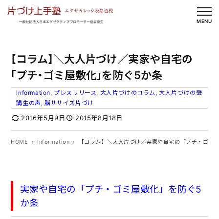
内
容
MENU
を
ス
【コラム】＼大人片づけ／実家や自宅の
キ
ッ
「プチ・ゴミ屋敷化」を防ぐ5か条
プ
Information
, 
プレスリリース
, 
大人片づけのコラム
, 
大人片づけの受
講生の声
, 
脳ササイズ片づけ
2016年5月9日
2015年8月18日
HOME
Information
【コラム】＼大人片づけ／実家や自宅の「プチ・ゴミ屋
実家や自宅の「プチ・ゴミ屋敷化」を防ぐ5
か条