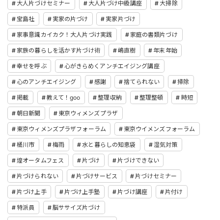
大人片づけセミナー
大人片づけ中級講座
大掃除
宝島社
実家の片づけ
実家片づけ
家事意識カイカク！大人片づけ実践
家庭の書類片づけ
家族の暮らしを活かす片づけ術
嶋直樹
年末年始
幸せを呼ぶ
心がきらめくアンチエイジング講座
心のアンチエイジング
感謝
捨てられない
掃除
掲載
教えて！goo
整理収納
整理整頓
時短
朝日新聞
東京ウィメンズプラザ
東京ウィメンズプラザフォーラム
東京ウイメンズフォーラム
桶川市
梅雨
水と暮らしの知恵袋
湿気対策
煌オータムフェス
片づけ
片づけできない
片づけられない
片づけサービス
片づけセミナー
片づけ上手
片づけ上手塾
片づけ講座
片付け
特派員
脳ササイズ片づけ