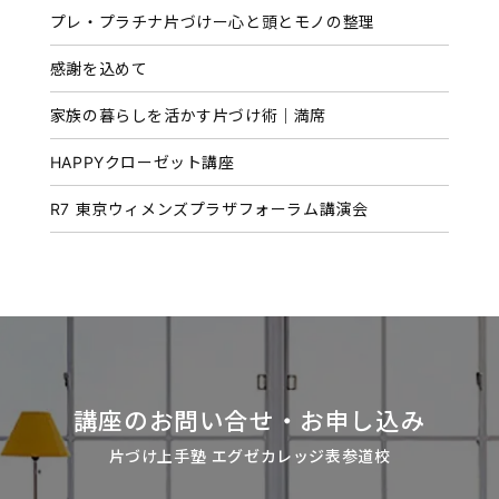
プレ・プラチナ片づけー心と頭とモノの整理
ブ
感謝を込めて
家族の暮らしを活かす片づけ術｜満席
HAPPYクローゼット講座
R7 東京ウィメンズプラザフォーラム講演会
講座のお問い合せ・お申し込み
片づけ上手塾 エグゼカレッジ表参道校