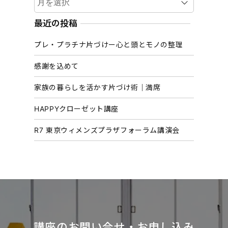
ー
カ
最近の投稿
イ
プレ・プラチナ片づけー心と頭とモノの整理
ブ
感謝を込めて
家族の暮らしを活かす片づけ術｜満席
HAPPYクローゼット講座
R7 東京ウィメンズプラザフォーラム講演会
講座のお問い合せ・お申し込み