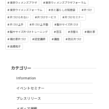
東京ウィメンズプラザ
東京ウィメンズプラザフォーラム
東京ウイメンズフォーラム
水と暮らしの知恵袋
片づけ
片づけられない
片づけサービス
片づけセミナー
片づけ上手
片づけ上手塾
脳ササイズ片づけ
脳ササイズ片づけトレーニング
苔玉
衣替え
親の家
親の家片づけ
認定講師
講座
防災片づけ
高橋和子
カテゴリー
Information
イベントセミナー
プレスリリース
メディア掲載