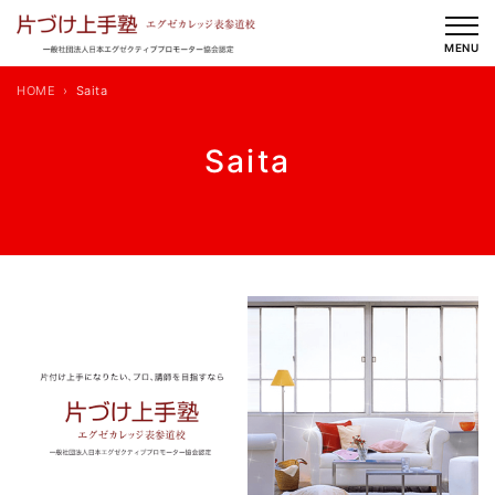
内
容
MENU
を
HOME
Saita
ス
キ
Saita
ッ
プ