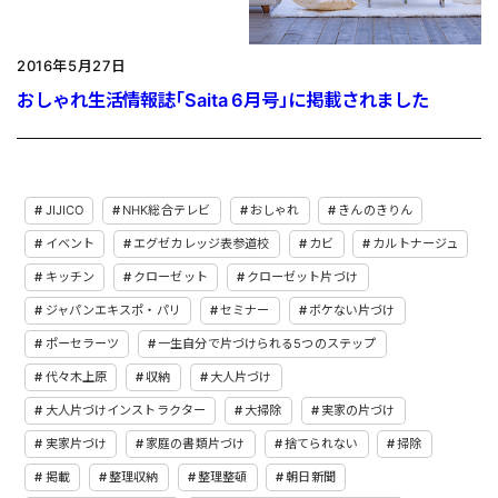
2016年5月27日
おしゃれ生活情報誌「Saita 6月号」に掲載されました
JIJICO
NHK総合テレビ
おしゃれ
きんのきりん
イベント
エグゼカレッジ表参道校
カビ
カルトナージュ
キッチン
クローゼット
クローゼット片づけ
ジャパンエキスポ・パリ
セミナー
ボケない片づけ
ポーセラーツ
一生自分で片づけられる5つのステップ
代々木上原
収納
大人片づけ
大人片づけインストラクター
大掃除
実家の片づけ
実家片づけ
家庭の書類片づけ
捨てられない
掃除
掲載
整理収納
整理整頓
朝日新聞