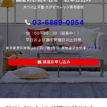
片づけ上手塾 エグゼカレッジ表参道校
03-6869-0954
10：00～20：30（延長中！）
平日および講座開催日の土日祝
東京都港区南青山5丁目17番2号5F 表参道プラザ
アクセス
講座お申し込み