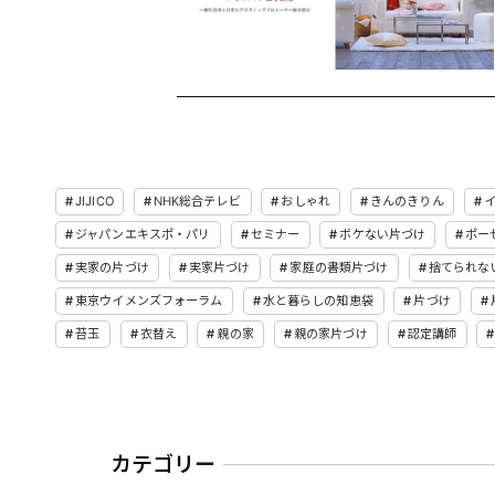
JIJICO
NHK総合テレビ
おしゃれ
きんのきりん
ジャパンエキスポ・パリ
セミナー
ボケない片づけ
ポー
実家の片づけ
実家片づけ
家庭の書類片づけ
捨てられな
東京ウイメンズフォーラム
水と暮らしの知恵袋
片づけ
苔玉
衣替え
親の家
親の家片づけ
認定講師
カテゴリー