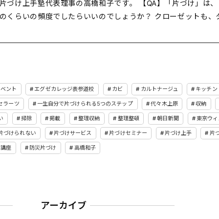
片づけ上手塾代表理事の高橋和子です。 【QA】「片づけ」は、
のくらいの頻度でしたらいいのでしょうか？ クローゼットも、
イベント
エグゼカレッジ表参道校
カビ
カルトナージュ
キッチン
セラーツ
一生自分で片づけられる5つのステップ
代々木上原
収納
い
掃除
掲載
整理収納
整理整頓
朝日新聞
東京ウィ
片づけられない
片づけサービス
片づけセミナー
片づけ上手
片
講座
防災片づけ
高橋和子
アーカイブ