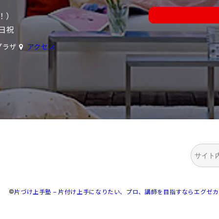
中！）
日祝
プラザ
アクセス
検
索
©
片づけ上手塾 – 片付け上手になりたい、プロ、講師を目指すならエグゼ