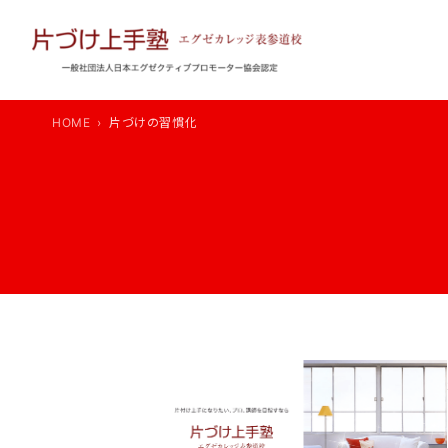
内
容
を
ス
キ
HOME
片づけの習慣化
ッ
プ