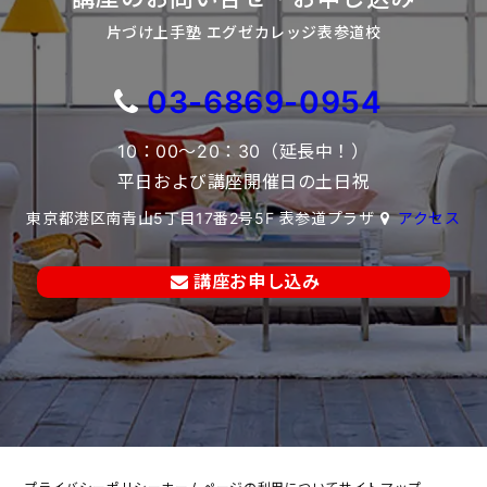
片づけ上手塾 エグゼカレッジ表参道校
03-6869-0954
10：00～20：30（延長中！）
平日および講座開催日の土日祝
東京都港区南青山5丁目17番2号5F 表参道プラザ
アクセス
講座お申し込み