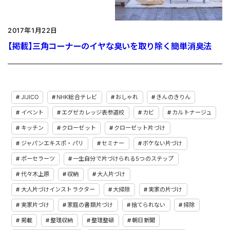
2017年1月22日
【掲載】三角コーナーのイヤな臭いを取り除く簡単消臭法
JIJICO
NHK総合テレビ
おしゃれ
きんのきりん
イベント
エグゼカレッジ表参道校
カビ
カルトナージュ
キッチン
クローゼット
クローゼット片づけ
ジャパンエキスポ・パリ
セミナー
ボケない片づけ
ポーセラーツ
一生自分で片づけられる5つのステップ
代々木上原
収納
大人片づけ
大人片づけインストラクター
大掃除
実家の片づけ
実家片づけ
家庭の書類片づけ
捨てられない
掃除
掲載
整理収納
整理整頓
朝日新聞