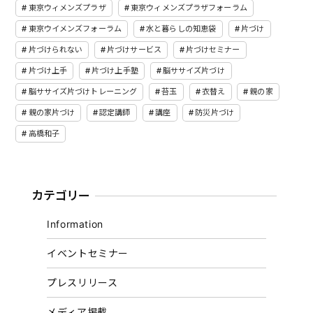
東京ウィメンズプラザ
東京ウィメンズプラザフォーラム
東京ウイメンズフォーラム
水と暮らしの知恵袋
片づけ
片づけられない
片づけサービス
片づけセミナー
片づけ上手
片づけ上手塾
脳ササイズ片づけ
脳ササイズ片づけトレーニング
苔玉
衣替え
親の家
親の家片づけ
認定講師
講座
防災片づけ
高橋和子
カテゴリー
Information
イベントセミナー
プレスリリース
メディア掲載