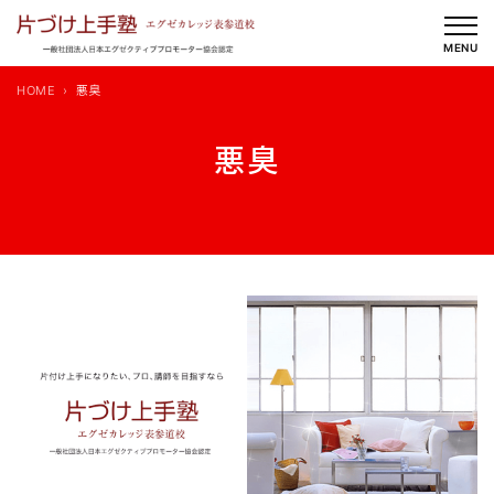
内
容
MENU
を
HOME
悪臭
ス
キ
悪臭
ッ
プ