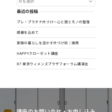
ー
カ
最近の投稿
イ
プレ・プラチナ片づけー心と頭とモノの整理
ブ
感謝を込めて
家族の暮らしを活かす片づけ術｜満席
HAPPYクローゼット講座
R7 東京ウィメンズプラザフォーラム講演会
講座のお問い合せ・お申し込み