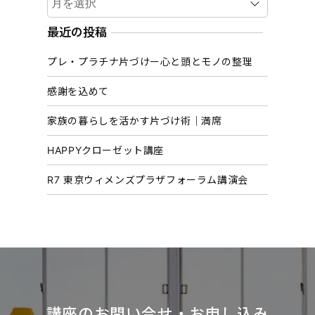
ー
カ
最近の投稿
イ
プレ・プラチナ片づけー心と頭とモノの整理
ブ
感謝を込めて
家族の暮らしを活かす片づけ術｜満席
HAPPYクローゼット講座
R7 東京ウィメンズプラザフォーラム講演会
講座のお問い合せ・お申し込み