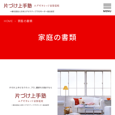
内
容
MENU
を
HOME
家庭の書類
ス
キ
家庭の書類
ッ
プ