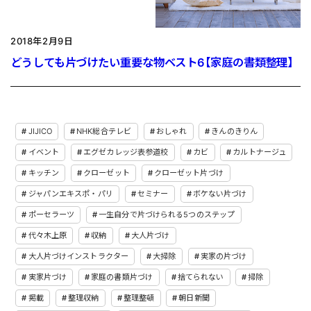
2018年2月9日
どうしても片づけたい重要な物ベスト6【家庭の書類整理】
JIJICO
NHK総合テレビ
おしゃれ
きんのきりん
イベント
エグゼカレッジ表参道校
カビ
カルトナージュ
キッチン
クローゼット
クローゼット片づけ
ジャパンエキスポ・パリ
セミナー
ボケない片づけ
ポーセラーツ
一生自分で片づけられる5つのステップ
代々木上原
収納
大人片づけ
大人片づけインストラクター
大掃除
実家の片づけ
実家片づけ
家庭の書類片づけ
捨てられない
掃除
掲載
整理収納
整理整頓
朝日新聞