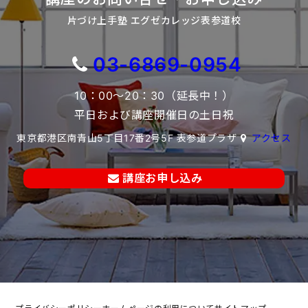
片づけ上手塾 エグゼカレッジ表参道校
03-6869-0954
10：00～20：30（延長中！）
平日および講座開催日の土日祝
東京都港区南青山5丁目17番2号5F 表参道プラザ
アクセス
講座お申し込み