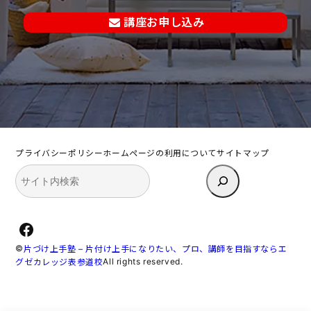
講座お申し込み
プライバシーポリシー
ホームページの利用について
サイトマップ
検
索
Facebook
©
片づけ上手塾 – 片付け上手になりたい、プロ、講師を目指すならエ
All rights reserved.
グゼカレッジ表参道校