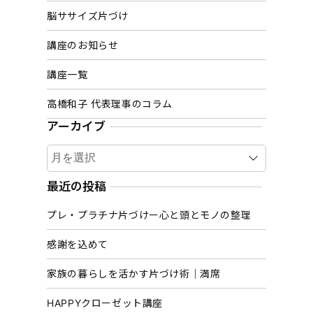
脳ササイズ片づけ
講座のお知らせ
講座一覧
高橋和子 代表理事のコラム
アーカイブ
ア
ー
カ
最近の投稿
イ
プレ・プラチナ片づけー心と頭とモノの整理
ブ
感謝を込めて
家族の暮らしを活かす片づけ術｜満席
HAPPYクローゼット講座