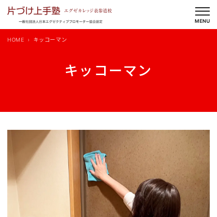
内
容
MENU
を
HOME
キッコーマン
ス
キ
キッコーマン
ッ
プ