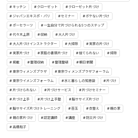
キッチン
クローゼット
クローゼット片づけ
ジャパンエキスポ・パリ
セミナー
ボケない片づけ
ポーセラーツ
一生自分で片づけられる5つのステップ
代々木上原
収納
大人片づけ
大人片づけインストラクター
大掃除
実家の片づけ
実家片づけ
家庭の書類片づけ
捨てられない
掃除
掲載
整理収納
整理整頓
朝日新聞
東京ウィメンズプラザ
東京ウィメンズプラザフォーラム
東京ウイメンズフォーラム
水と暮らしの知恵袋
片づけ
片づけられない
片づけサービス
片づけセミナー
片づけ上手
片づけ上手塾
脳ササイズ片づけ
脳ササイズ片づけトレーニング
苔玉
衣替え
親の家
親の家片づけ
認定講師
講座
防災片づけ
高橋和子