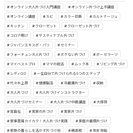
オンライン大人片づけ入門講座
オンライン片づけ上手講座
オンライン講座
カビ
カラー診断
カルトナージュ
キッチン
クローゼット
クローゼット片づけ
コロナ明け
サスティナブル片づけ
ジャパンエキスポ・パリ
セミナー
フォーチュン大人片づけ
ボケない片づけ
ポーセラーツ
マイベストプロ
ママの就活
ムック本
リビング片づけ
レディGO
一生自分で片づけられる5つのステップ
代々木上原
健康脳活
冷蔵庫片づけ
収納
大人片づけ
大人片づけインストラクター
大人片づけセミナー
大人片づけ中級講座
大掃除
宝島社
実家の片づけ
実家片づけ
家事意識カイカク！大人片づけ実践
家庭の書類片づけ
家族の暮らしを活かす片づけ術
嶋直樹
年末年始