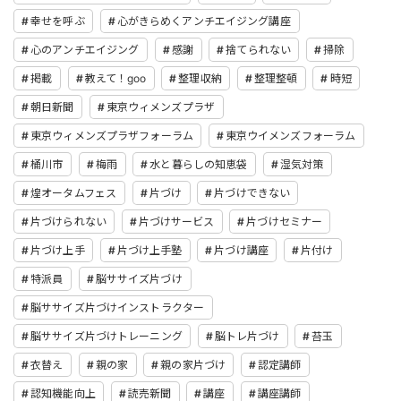
幸せを呼ぶ
心がきらめくアンチエイジング講座
心のアンチエイジング
感謝
捨てられない
掃除
掲載
教えて！goo
整理収納
整理整頓
時短
朝日新聞
東京ウィメンズプラザ
東京ウィメンズプラザフォーラム
東京ウイメンズフォーラム
桶川市
梅雨
水と暮らしの知恵袋
湿気対策
煌オータムフェス
片づけ
片づけできない
片づけられない
片づけサービス
片づけセミナー
片づけ上手
片づけ上手塾
片づけ講座
片付け
特派員
脳ササイズ片づけ
脳ササイズ片づけインストラクター
脳ササイズ片づけトレーニング
脳トレ片づけ
苔玉
衣替え
親の家
親の家片づけ
認定講師
認知機能向上
読売新聞
講座
講座講師