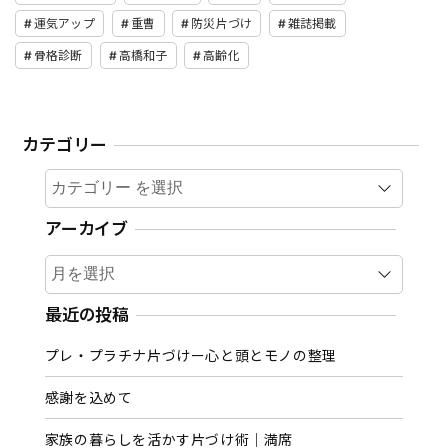
運気アップ
重曹
防災片づけ
雑誌掲載
骨格診断
高橋和子
高齢化
カテゴリー
カテゴリー
アーカイブ
ア
ー
カ
最近の投稿
イ
プレ・プラチナ片づけー心と頭とモノの整理
ブ
感謝を込めて
家族の暮らしを活かす片づけ術｜満席