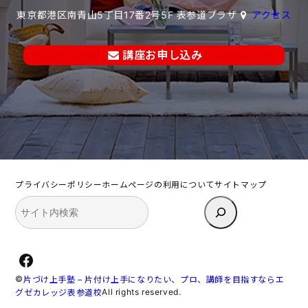
東京都港区南青山5丁目17番2号5F 表参道プラザ
アクセス
講座お申し込み
プライバシーポリシー
ホームページの利用について
サイトマップ
検
索
Facebook
©
片づけ上手塾 – 片付け上手になりたい、プロ、講師を目指すならエ
All rights reserved.
グゼカレッジ表参道校