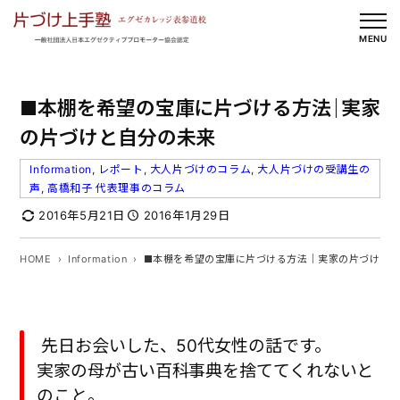
内
容
MENU
を
ス
■本棚を希望の宝庫に片づける方法｜実家
キ
ッ
の片づけと自分の未来
プ
Information
, 
レポート
, 
大人片づけのコラム
, 
大人片づけの受講生の
声
, 
高橋和子 代表理事のコラム
2016年5月21日
2016年1月29日
HOME
Information
■本棚を希望の宝庫に片づける方法｜実家の片づけと
先日お会いした、50代女性の話です。
実家の母が古い百科事典を捨ててくれないと
のこと。