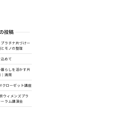
の投稿
・プラチナ片づけー
頭とモノの整理
を込めて
の暮らしを活かす片
術｜満席
PYクローゼット講座
東京ウィメンズプラ
ォーラム講演会