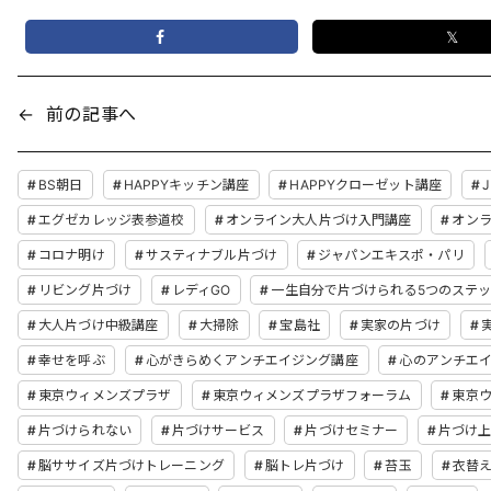
𝕏
←
前の記事へ
BS朝日
HAPPYキッチン講座
HAPPYクローゼット講座
J
エグゼカレッジ表参道校
オンライン大人片づけ入門講座
オン
コロナ明け
サスティナブル片づけ
ジャパンエキスポ・パリ
リビング片づけ
レディGO
一生自分で片づけられる5つのステ
大人片づけ中級講座
大掃除
宝島社
実家の片づけ
幸せを呼ぶ
心がきらめくアンチエイジング講座
心のアンチエ
東京ウィメンズプラザ
東京ウィメンズプラザフォーラム
東京
片づけられない
片づけサービス
片づけセミナー
片づけ
脳ササイズ片づけトレーニング
脳トレ片づけ
苔玉
衣替