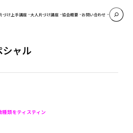
検
片づけ上手講座
大人片づけ講座
協会概要
お問い合わせ
索
ペシャル
数種類をティスティン