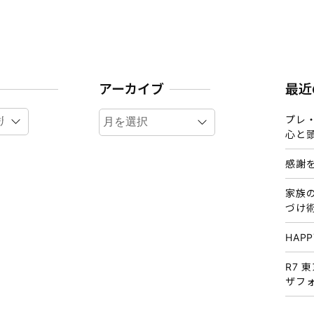
アーカイブ
最近
ア
プレ
ー
心と
カ
感謝
イ
ブ
家族
づけ
HAP
R7 
ザフ