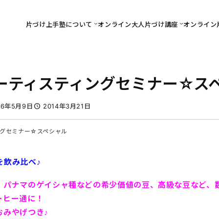
片づけ上手塾について
オンライン大人片づけ講座
オンライン
ヒーティスティングセミナー☆ス
16年5月9日
2014年3月21日
グセミナー☆スペシャル
を飲み比べ
♪
、
パナマのゲイシャ種などの
希少価値の豆、高級な豆など、
ーヒー通に！
おみやげつき♪