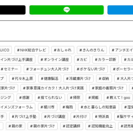
IJICO
NHK総合テレビ
おしゃれ
きんのきりん
アンチエ
ライン片づけ上手講座
オンライン講座
カビ
カラー診断
カ
セミナー
フォーチュン大人片づけ
ボケない片づけ
ポーセラ
ップ
代々木上原
健康脳活
冷蔵庫片づけ
収納
大人片
実家片づけ
家事意識カイカク！大人片づけ実践
家庭の書類片づけ
イジング
感謝
捨てられない
掃除
掲載
教えて！goo
ウイメンズフォーラム
桶川市
梅雨
水と暮らしの知恵袋
湿
上手
片づけ上手塾
片づけ講座
片付け
特派員
脳ササ
え
親の家
親の家片づけ
認定講師
認知機能向上
読売