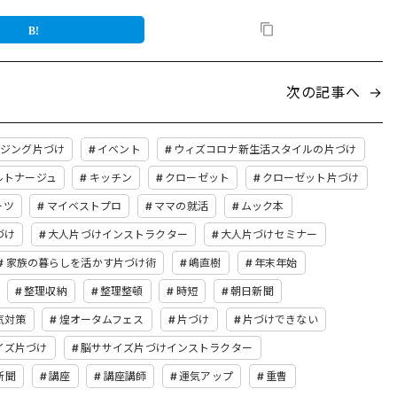
次の記事へ
→
イジング片づけ
イベント
ウィズコロナ新生活スタイルの片づけ
ルトナージュ
キッチン
クローゼット
クローゼット片づけ
ーツ
マイベストプロ
ママの就活
ムック本
づけ
大人片づけインストラクター
大人片づけセミナー
家族の暮らしを活かす片づけ術
嶋直樹
年末年始
整理収納
整理整頓
時短
朝日新聞
気対策
煌オータムフェス
片づけ
片づけできない
イズ片づけ
脳ササイズ片づけインストラクター
新聞
講座
講座講師
運気アップ
重曹