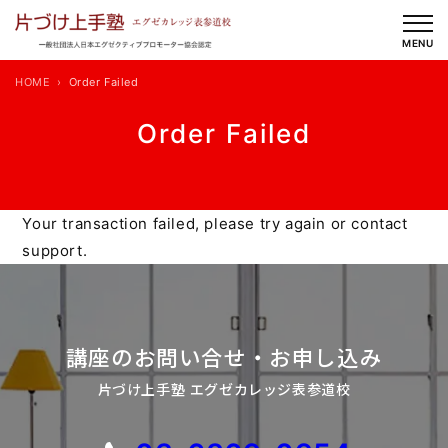
内
容
MENU
を
HOME
Order Failed
ス
キ
Order Failed
ッ
プ
Your transaction failed, please try again or contact
support.
講座のお問い合せ・お申し込み
片づけ上手塾 エグゼカレッジ表参道校