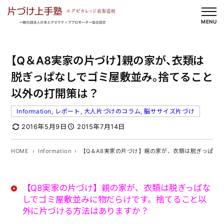
内
容
MENU
を
ス
【Q＆A8実家の片づけ】親の家が、衣類は
キ
ッ
脱ぎっぱなしでゴミ屋敷並み。捨てること
プ
以外の打開策は？
Information
, 
レポート
, 
大人片づけのコラム
, 
脳ササイズ片づけ
2016年5月9日
2015年7月14日
HOME
Information
【Q＆A8実家の片づけ】親の家が、衣類は脱ぎっぱな
【Q8実家の片づけ】親の家が、衣類は脱ぎっぱな
しでゴミ屋敷並みに物だらけです。捨てること以
外に片づける方法はありますか？