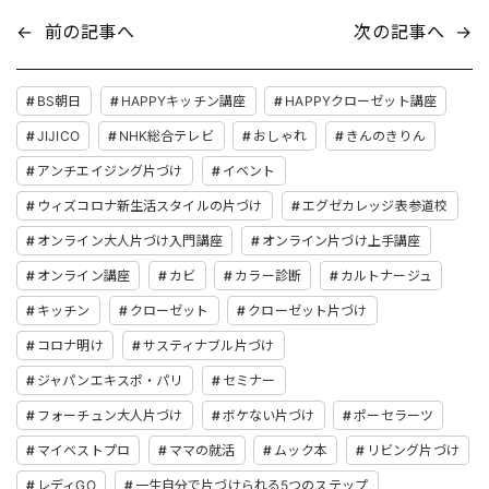
←
前の記事へ
次の記事へ
→
BS朝日
HAPPYキッチン講座
HAPPYクローゼット講座
JIJICO
NHK総合テレビ
おしゃれ
きんのきりん
アンチエイジング片づけ
イベント
ウィズコロナ新生活スタイルの片づけ
エグゼカレッジ表参道校
オンライン大人片づけ入門講座
オンライン片づけ上手講座
オンライン講座
カビ
カラー診断
カルトナージュ
キッチン
クローゼット
クローゼット片づけ
コロナ明け
サスティナブル片づけ
ジャパンエキスポ・パリ
セミナー
フォーチュン大人片づけ
ボケない片づけ
ポーセラーツ
マイベストプロ
ママの就活
ムック本
リビング片づけ
レディGO
一生自分で片づけられる5つのステップ