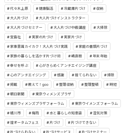
代々木上原
健康脳活
冷蔵庫片づけ
収納
大人片づけ
大人片づけインストラクター
大人片づけセミナー
大人片づけ中級講座
大掃除
宝島社
実家の片づけ
実家片づけ
家事意識カイカク！大人片づけ実践
家庭の書類片づけ
家族の暮らしを活かす片づけ術
嶋直樹
年末年始
幸せを呼ぶ
心がきらめくアンチエイジング講座
心のアンチエイジング
感謝
捨てられない
掃除
掲載
教えて！goo
整理収納
整理整頓
時短
朝日新聞
東京ウィメンズプラザ
東京ウィメンズプラザフォーラム
東京ウイメンズフォーラム
桶川市
梅雨
水と暮らしの知恵袋
湿気対策
煌オータムフェス
片づけ
片づけできない
片づけられない
片づけサービス
片づけセミナー