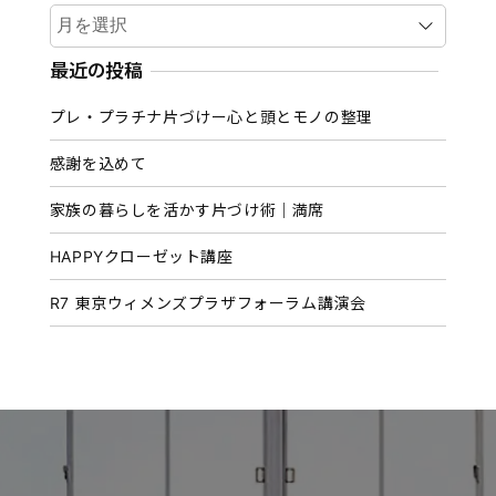
ア
ー
カ
最近の投稿
イ
プレ・プラチナ片づけー心と頭とモノの整理
ブ
感謝を込めて
家族の暮らしを活かす片づけ術｜満席
HAPPYクローゼット講座
R7 東京ウィメンズプラザフォーラム講演会