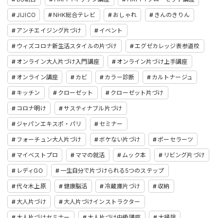
JIJICO
NHK総合テレビ
おしゃれ
きんのきりん
アンチエイジング片づけ
イベント
ウィズコロナ新生活スタイルの片づけ
エグゼカレッジ表参道校
オンライン大人片づけ入門講座
オンライン片づけ上手講座
オンライン講座
カビ
カラー診断
カルトナージュ
キッチン
クローゼット
クローゼット片づけ
コロナ明け
サスティナブル片づけ
ジャパンエキスポ・パリ
セミナー
フォーチュン大人片づけ
ボケない片づけ
ポーセラーツ
マイベストプロ
ママの就活
ムック本
リビング片づけ
レディGO
一生自分で片づけられる5つのステップ
代々木上原
健康脳活
冷蔵庫片づけ
収納
大人片づけ
大人片づけインストラクター
大人片づけセミナー
大人片づけ中級講座
大掃除