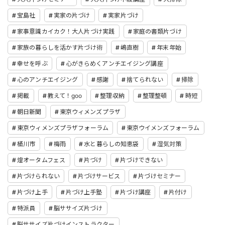
宝島社
実家の片づけ
実家片づけ
家事意識カイカク！大人片づけ実践
家庭の書類片づけ
家族の暮らしを活かす片づけ術
嶋直樹
年末年始
幸せを呼ぶ
心がきらめくアンチエイジング講座
心のアンチエイジング
感謝
捨てられない
掃除
掲載
教えて！goo
整理収納
整理整頓
時短
朝日新聞
東京ウィメンズプラザ
東京ウィメンズプラザフォーラム
東京ウイメンズフォーラム
桶川市
梅雨
水と暮らしの知恵袋
湿気対策
煌オータムフェス
片づけ
片づけできない
片づけられない
片づけサービス
片づけセミナー
片づけ上手
片づけ上手塾
片づけ講座
片付け
特派員
脳ササイズ片づけ
脳ササイズ片づけインストラクター