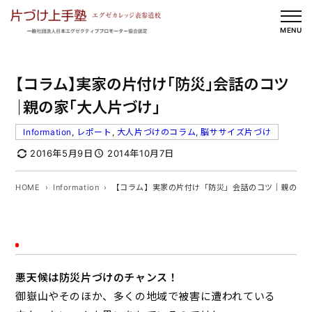
内
容
MENU
を
ス
【コラム】実家の片付け「防災」会話のコツ
キ
ッ
｜親の家「大人片づけ」
プ
Information
, 
レポート
, 
大人片づけのコラム
, 
脳ササイズ片づけ
2016年5月9日
2014年10月7日
HOME
Information
【コラム】実家の片付け「防災」会話のコツ｜親の家
悪天候は防災片づけのチャンス！
御嶽山やそのほか、多くの地域で被害に遭われている