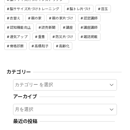
脳ササイズ片づけトレーニング
脳トレ片づけ
苔玉
衣替え
親の家
親の家片づけ
認定講師
認知機能向上
読売新聞
講座
講座講師
運気アップ
重曹
防災片づけ
雑誌掲載
骨格診断
高橋和子
高齢化
カテゴリー
カテゴリー
アーカイブ
ア
ー
カ
最近の投稿
イ