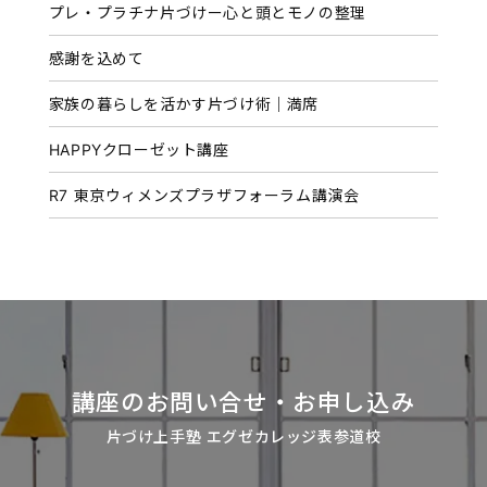
プレ・プラチナ片づけー心と頭とモノの整理
ブ
感謝を込めて
家族の暮らしを活かす片づけ術｜満席
HAPPYクローゼット講座
R7 東京ウィメンズプラザフォーラム講演会
講座のお問い合せ・お申し込み
片づけ上手塾 エグゼカレッジ表参道校