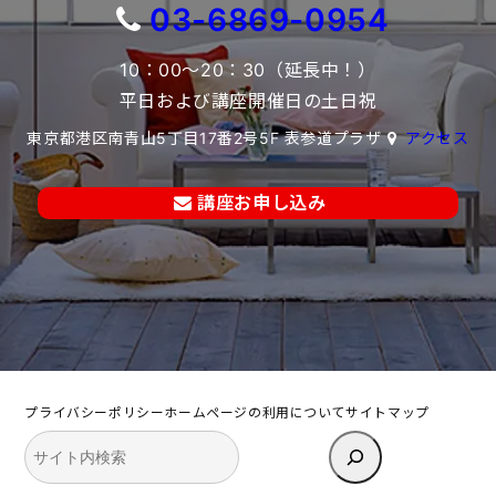
03-6869-0954
10：00～20：30（延長中！）
平日および講座開催日の土日祝
東京都港区南青山5丁目17番2号5F 表参道プラザ
アクセス
講座お申し込み
プライバシーポリシー
ホームページの利用について
サイトマップ
検
索